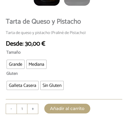
Tarta de Queso y Pistacho
Tarta de queso y pistacho (Praliné de Pistacho)
Desde:
30,00
€
Tamaño
Grande
Mediana
Gluten
Galleta Casera
Sin Gluten
Tarta
-
+
Añadir al carrito
de
Queso
y