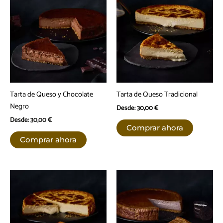
Tarta de Queso y Chocolate
Tarta de Queso Tradicional
Negro
Desde:
30,00
€
Desde:
30,00
€
Este
Comprar ahora
Este
producto
Comprar ahora
producto
tiene
tiene
múltiples
múltiples
variantes.
variantes.
Las
Las
opciones
opciones
se
se
pueden