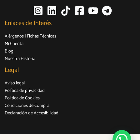
la
página
página
de
(se abre en una nueva pestaña)
(se abre en una nueva pestaña)
(se abre en una nueva pestaña)
(se abre en una nueva pestaña)
(se abre en una nueva pe
(se abre en una n
de
producto
Enlaces de Interés
producto
Alérgenos | Fichas Técnicas
Mi Cuenta
Blog
Nuestra Historia
Legal
Aviso legal
Política de privacidad
Política de Cookies
Condiciones de Compra
Declaración de Accesibilidad