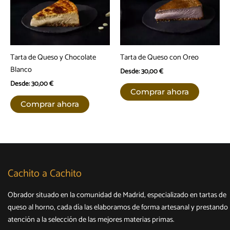
pueden
elegir
elegir
en
en
la
la
página
página
de
Tarta de Queso y Chocolate
Tarta de Queso con Oreo
de
producto
Blanco
Desde:
30,00
€
producto
Desde:
30,00
€
Este
Comprar ahora
Este
producto
Comprar ahora
producto
tiene
tiene
múltiples
múltiples
variantes.
variantes.
Las
Las
opciones
opciones
se
Cachito a Cachito
se
pueden
Obrador situado en la comunidad de Madrid, especializado en tartas de
pueden
elegir
queso al horno, cada día las elaboramos de forma artesanal y prestando
elegir
en
atención a la selección de las mejores materias primas.
en
la